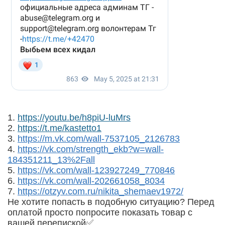
1.
https://youtu.be/h8piU-luMrs
2.
https://t.me/kastetto1
3.
https://m.vk.com/wall-7537105_2126783
4.
https://vk.com/strength_ekb?w=wall-
184351211_13%2Fall
5.
https://vk.com/wall-123927249_770846
6.
https://vk.com/wall-202661058_8034
7.
https://otzyv.com.ru/nikita_shem
aev1972/
Не хотите попасть в подобную ситуацию? Перед
оплатой просто попросите показать товар с
вашей перепиской✅