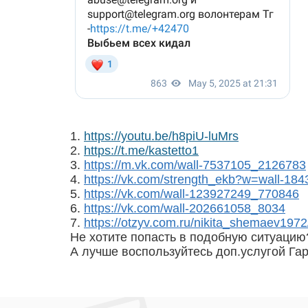
1.
https://youtu.be/h8piU-luMrs
2.
https://t.me/kastetto1
3.
https://m.vk.com/wall-7537105_2126783
4.
https://vk.com/strength_ekb?w=wall-18
5.
https://vk.com/wall-123927249_770846
6.
https://vk.com/wall-202661058_8034
7.
https://otzyv.com.ru/nikita_shem
aev1972
Не хотите попасть в подобную ситуацию
А лучше воспользуйтесь доп.услугой Гар