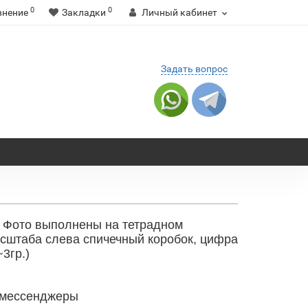
0
0
внение
Закладки
Личный кабинет
Задать вопрос
 Фото выполнены на тетрадном
асштаба слева спичечный коробок, цифра
3гр.)
 мессенджеры